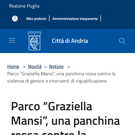
Salta al contenuto principale
Regione Puglia
|
|
Albo pretorio
Amministrazione trasparente
Città di Andria
Home
>
Novità
>
Notizie
>
Parco “Graziella Mansi”, una panchina rossa contro la
violenza di genere e interventi di riqualificazione
Parco “Graziella
Mansi”, una panchina
rossa contro la