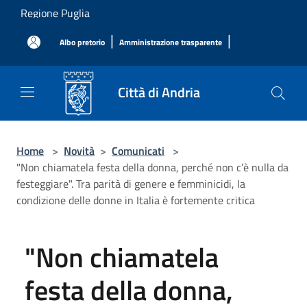
Salta al contenuto principale
Regione Puglia
|
|
Albo pretorio
Amministrazione trasparente
Città di Andria
Home
>
Novità
>
Comunicati
>
"Non chiamatela festa della donna, perché non c’è nulla da
festeggiare". Tra parità di genere e femminicidi, la
condizione delle donne in Italia è fortemente critica
"Non chiamatela
festa della donna,