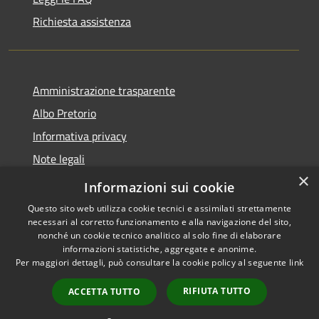
Richiesta assistenza
Amministrazione trasparente
Albo Pretorio
Informativa privacy
Note legali
×
Dichiarazione di accessibilità
Informazioni sui cookie
Questo sito web utilizza cookie tecnici e assimilati strettamente
necessari al corretto funzionamento e alla navigazione del sito,
nonché un cookie tecnico analitico al solo fine di elaborare
informazioni statistiche, aggregate e anonime.
RSS
Copyright © 2026 • Città di
Per maggiori dettagli, può consultare la cookie policy al seguente
link
Accessibilità
Andria • Powered by
Privacy
Municipium
Accesso
•
RIFIUTA TUTTO
ACCETTA TUTTO
Cookie
redazione