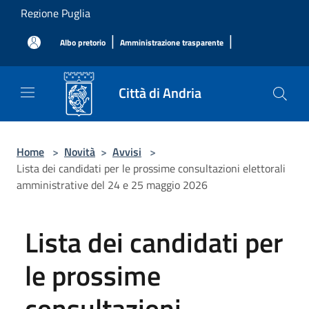
Salta al contenuto principale
Regione Puglia
|
|
Albo pretorio
Amministrazione trasparente
Città di Andria
Home
>
Novità
>
Avvisi
>
Lista dei candidati per le prossime consultazioni elettorali
amministrative del 24 e 25 maggio 2026
Lista dei candidati per
le prossime
consultazioni