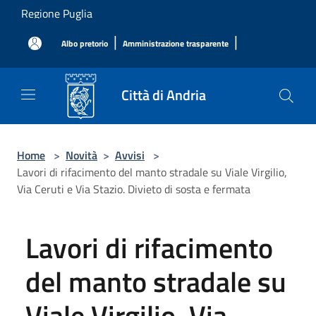
Salta al contenuto principale
Regione Puglia
|
|
Albo pretorio
Amministrazione trasparente
Città di Andria
Home
>
Novità
>
Avvisi
>
Lavori di rifacimento del manto stradale su Viale Virgilio,
Via Ceruti e Via Stazio. Divieto di sosta e fermata
Lavori di rifacimento
del manto stradale su
Viale Virgilio, Via