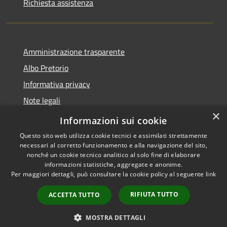
Richiesta assistenza
Amministrazione trasparente
Albo Pretorio
Informativa privacy
Note legali
×
Dichiarazione di accessibilità
Informazioni sui cookie
Questo sito web utilizza cookie tecnici e assimilati strettamente
necessari al corretto funzionamento e alla navigazione del sito,
nonché un cookie tecnico analitico al solo fine di elaborare
informazioni statistiche, aggregate e anonime.
RSS
Copyright © 2026 • Città di
Per maggiori dettagli, può consultare la cookie policy al seguente
link
Accessibilità
Andria • Powered by
Privacy
Municipium
Accesso
•
RIFIUTA TUTTO
ACCETTA TUTTO
Cookie
redazione
Mappa del sito
MOSTRA DETTAGLI