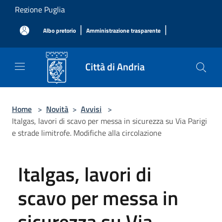
Salta al contenuto principale
Regione Puglia
|
|
Albo pretorio
Amministrazione trasparente
Città di Andria
Home
>
Novità
>
Avvisi
>
Italgas, lavori di scavo per messa in sicurezza su Via Parigi
e strade limitrofe. Modifiche alla circolazione
Italgas, lavori di
scavo per messa in
sicurezza su Via