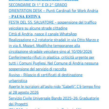
SECONDARIE DI 1° E DI 2° GRADO
ORIENTATION DESK – Punti Cardinali for Work Andria
- 𝐏𝐀𝐔𝐒𝐀 𝐄𝐒𝐓𝐈𝐕𝐀
FESTA DEL SS. SALVATORE - sospensione del traffico
veicolare su alcune strade cittadine
Città di Andria, nasce il canale WhatsApp
Realizzazione n.2 rotatorie stradali in via Otto Marzo e
in via A. Mozart. Modifiche temporanee alla
circolazione stradale veicolare sino al 10/09/2026
Conferimento rifiuti in plastica, criticità urgente per
tutti i Comuni Pugliesi. Nel Comune di Andria nessuna
sospensione del servizio di raccolta
Avviso - Rilascio di certificati di destinazione
urbanistica
Aperte le iscrizioni all’asilo nido “Gabelli”. C’è tempo fino
al 28 agosto 2026
Servizio Civile Universale Bando 2025-26: Graduatorie
dei Progetti