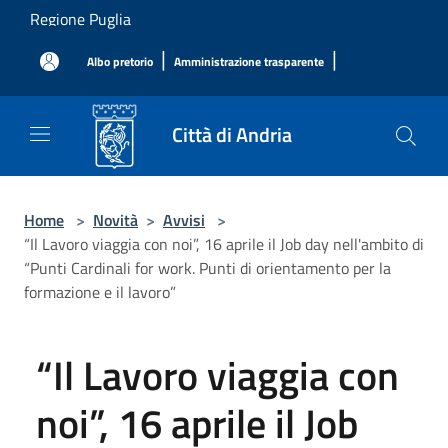
Salta al contenuto principale
Regione Puglia
|
|
Albo pretorio
Amministrazione trasparente
Città di Andria
Home
>
Novità
>
Avvisi
>
“Il Lavoro viaggia con noi”, 16 aprile il Job day nell'ambito di
“Punti Cardinali for work. Punti di orientamento per la
formazione e il lavoro”
“Il Lavoro viaggia con
noi”, 16 aprile il Job