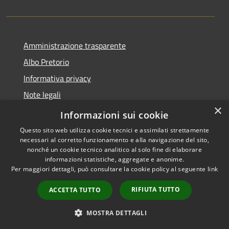
Amministrazione trasparente
Albo Pretorio
Informativa privacy
Note legali
×
Dichiarazione di accessibilità
Informazioni sui cookie
Questo sito web utilizza cookie tecnici e assimilati strettamente
necessari al corretto funzionamento e alla navigazione del sito,
nonché un cookie tecnico analitico al solo fine di elaborare
informazioni statistiche, aggregate e anonime.
RSS
Copyright © 2026 • Città di
Per maggiori dettagli, può consultare la cookie policy al seguente
link
Accessibilità
Andria • Powered by
Privacy
Municipium
Accesso
•
RIFIUTA TUTTO
ACCETTA TUTTO
Cookie
redazione
Mappa del sito
MOSTRA DETTAGLI