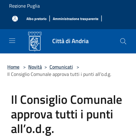
Salta al contenuto principale
Regione Puglia
|
|
Albo pretorio
Amministrazione trasparente
Città di Andria
Home
>
Novità
>
Comunicati
>
Il Consiglio Comunale approva tutti i punti all’o.d.g.
Il Consiglio Comunale
approva tutti i punti
all’o.d.g.