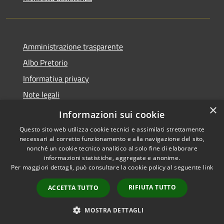
Amministrazione trasparente
Albo Pretorio
Informativa privacy
Note legali
×
Dichiarazione di accessibilità
Informazioni sui cookie
Questo sito web utilizza cookie tecnici e assimilati strettamente
necessari al corretto funzionamento e alla navigazione del sito,
nonché un cookie tecnico analitico al solo fine di elaborare
informazioni statistiche, aggregate e anonime.
RSS
Copyright © 2026 • Città di
Per maggiori dettagli, può consultare la cookie policy al seguente
link
Accessibilità
Andria • Powered by
Privacy
Municipium
Accesso
•
RIFIUTA TUTTO
ACCETTA TUTTO
Cookie
redazione
Mappa del sito
MOSTRA DETTAGLI