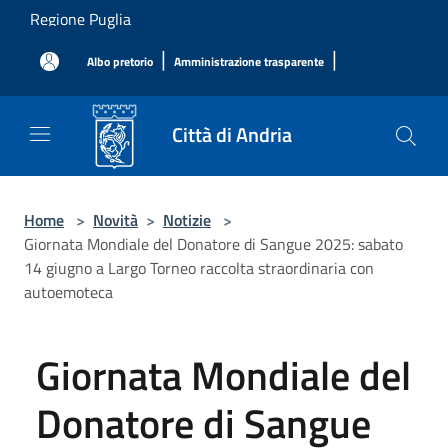
Salta al contenuto principale
Regione Puglia
|
|
Albo pretorio
Amministrazione trasparente
Città di Andria
Home
>
Novità
>
Notizie
>
Giornata Mondiale del Donatore di Sangue 2025: sabato
14 giugno a Largo Torneo raccolta straordinaria con
autoemoteca
Giornata Mondiale del
Donatore di Sangue