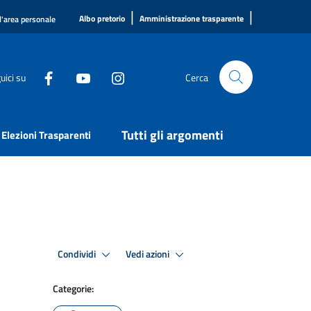
|
|
Albo pretorio
Amministrazione trasparente
l'area personale
uici su
Cerca
Tutti gli argomenti
Elezioni Trasparenti
Condividi
Vedi azioni
Categorie: