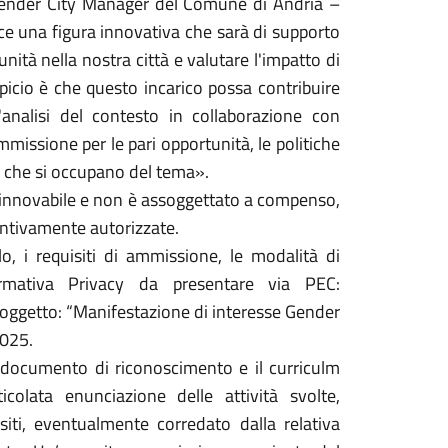
 Gender City Manager del Comune di Andria –
uce una figura innovativa che sarà di supporto
nità nella nostra città e valutare l'impatto di
spicio è che questo incarico possa contribuire
'analisi del contesto in collaborazione con
ommissione per le pari opportunità, le politiche
orio che si occupano del tema».
, rinnovabile e non è assoggettato a compenso,
entivamente autorizzate.
o, i requisiti di ammissione, le modalità di
ormativa Privacy da presentare via PEC:
l’oggetto: “Manifestazione di interesse Gender
2025.
 documento di riconoscimento e il curriculm
icolata enunciazione delle attività svolte,
isiti, eventualmente corredato dalla relativa