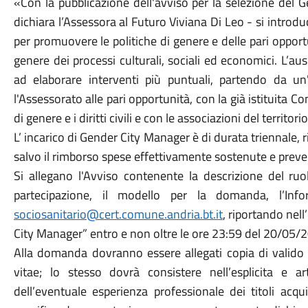
«Con la pubblicazione dell'avviso per la selezione del
dichiara l’Assessora al Futuro Viviana Di Leo - si introd
per promuovere le politiche di genere e delle pari opportu
genere dei processi culturali, sociali ed economici. L’au
ad elaborare interventi più puntuali, partendo da un
l'Assessorato alle pari opportunità, con la già istituita C
di genere e i diritti civili e con le associazioni del territ
L’ incarico di Gender City Manager è di durata triennale
salvo il rimborso spese effettivamente sostenute e prev
Si allegano l'Avviso contenente la descrizione del ruol
partecipazione, il modello per la domanda, l’Inf
sociosanitario@cert.comune.andria.bt.it
, riportando nel
City Manager” entro e non oltre le ore 23:59 del 20/05/
Alla domanda dovranno essere allegati copia di valido
vitae; lo stesso dovrà consistere nell’esplicita e art
dell’eventuale esperienza professionale dei titoli acqu