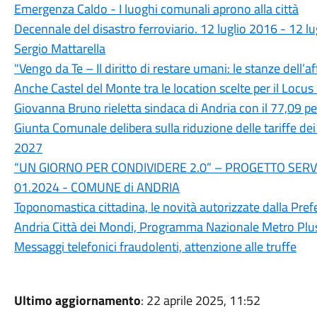
Emergenza Caldo - I luoghi comunali aprono alla città
Decennale del disastro ferroviario. 12 luglio 2016 - 12 l
Sergio Mattarella
"Vengo da Te – Il diritto di restare umani: le stanze dell’af
Anche Castel del Monte tra le location scelte per il Locus
Giovanna Bruno rieletta sindaca di Andria con il 77,09 p
Giunta Comunale delibera sulla riduzione delle tariffe de
2027
“UN GIORNO PER CONDIVIDERE 2.0” – PROGETTO SERVI
01.2024 - COMUNE di ANDRIA
Toponomastica cittadina, le novità autorizzate dalla Pref
Andria Città dei Mondi, Programma Nazionale Metro Plu
Messaggi telefonici fraudolenti, attenzione alle truffe
Ultimo aggiornamento
: 22 aprile 2025, 11:52