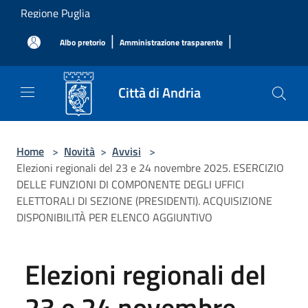
Salta al contenuto principale
Regione Puglia
|
|
Albo pretorio
Amministrazione trasparente
Città di Andria
Home
>
Novità
>
Avvisi
>
Elezioni regionali del 23 e 24 novembre 2025. ESERCIZIO
DELLE FUNZIONI DI COMPONENTE DEGLI UFFICI
ELETTORALI DI SEZIONE (PRESIDENTI). ACQUISIZIONE
DISPONIBILITÀ PER ELENCO AGGIUNTIVO
Elezioni regionali del
23 e 24 novembre