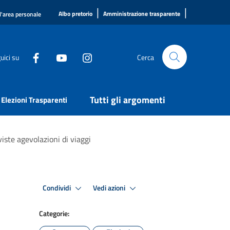
|
|
Albo pretorio
Amministrazione trasparente
l'area personale
uici su
Cerca
Tutti gli argomenti
Elezioni Trasparenti
ste agevolazioni di viaggi
Condividi
Vedi azioni
Categorie: