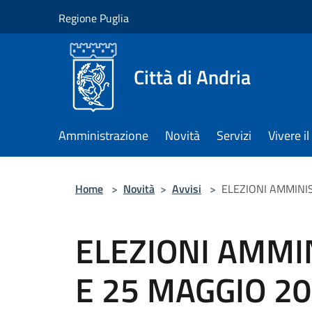
Salta al contenuto principale
Regione Puglia
Città di Andria
Amministrazione
Novità
Servizi
Vivere 
Home
>
Novità
>
Avvisi
>
ELEZIONI AMMINISTR
ELEZIONI AMMIN
E 25 MAGGIO 2026