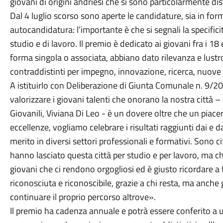
giovani di origini andriesi che si sono particolarmente disti
Dal 4 luglio scorso sono aperte le candidature, sia in for
autocandidatura: l’importante è che si segnali la specificit
studio e di lavoro. Il premio è dedicato ai giovani fra i 18
forma singola o associata, abbiano dato rilevanza e lustro 
contraddistinti per impegno, innovazione, ricerca, nuove
A istituirlo con Deliberazione di Giunta Comunale n. 9/2
valorizzare i giovani talenti che onorano la nostra città –
Giovanili, Viviana Di Leo - è un dovere oltre che un piacer
eccellenze, vogliamo celebrare i risultati raggiunti dai e d
merito in diversi settori professionali e formativi. Sono ci
hanno lasciato questa città per studio e per lavoro, ma che
giovani che ci rendono orgogliosi ed è giusto ricordare a t
riconosciuta e riconoscibile, grazie a chi resta, ma anche 
continuare il proprio percorso altrove».
Il premio ha cadenza annuale e potrà essere conferito a 