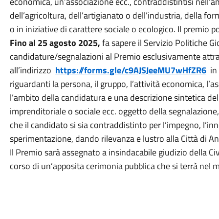
economica, un’associazione ecc., contraddistintisi nell’ambi
dell’agricoltura, dell’artigianato o dell’industria, della fo
o in iniziative di carattere sociale o ecologico. Il premi
Fino al 25 agosto 2025,
fa sapere il Servizio Politiche Gi
candidature/segnalazioni al Premio esclusivamente attr
all’indirizzo
https://forms.gle/c9AJSJeeMU7wHfZR6
in
riguardanti la persona, il gruppo, l’attività economica, l’a
l’ambito della candidatura e una descrizione sintetica del
imprenditoriale o sociale ecc. oggetto della segnalazione,
che il candidato si sia contraddistinto per l’impegno, l’in
sperimentazione, dando rilevanza e lustro alla Città di An
Il Premio sarà assegnato a insindacabile giudizio della 
corso di un’apposita cerimonia pubblica che si terrà nel 