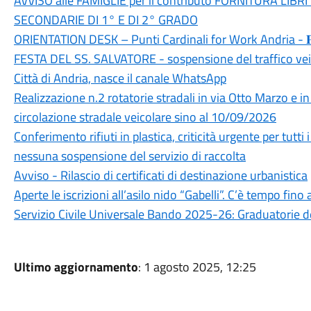
AVVISO alle FAMIGLIE per il contributo FORNITURA LIBR
SECONDARIE DI 1° E DI 2° GRADO
ORIENTATION DESK – Punti Cardinali for Work Andria - 𝐏𝐀
FESTA DEL SS. SALVATORE - sospensione del traffico veic
Città di Andria, nasce il canale WhatsApp
Realizzazione n.2 rotatorie stradali in via Otto Marzo e 
circolazione stradale veicolare sino al 10/09/2026
Conferimento rifiuti in plastica, criticità urgente per tut
nessuna sospensione del servizio di raccolta
Avviso - Rilascio di certificati di destinazione urbanistica
Aperte le iscrizioni all’asilo nido “Gabelli”. C’è tempo fin
Servizio Civile Universale Bando 2025-26: Graduatorie de
Ultimo aggiornamento
: 1 agosto 2025, 12:25