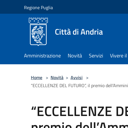
Salta al contenuto principale
Regione Puglia
Città di Andria
Amministrazione
Novità
Servizi
Vivere 
Home
>
Novità
>
Avvisi
>
“ECCELLENZE DEL FUTURO”, il premio dell’Amminist
“ECCELLENZE DE
premio dell’Amm