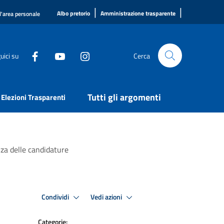
|
|
Albo pretorio
Amministrazione trasparente
l'area personale
uici su
Cerca
Tutti gli argomenti
Elezioni Trasparenti
za delle candidature
Condividi
Vedi azioni
Categorie: