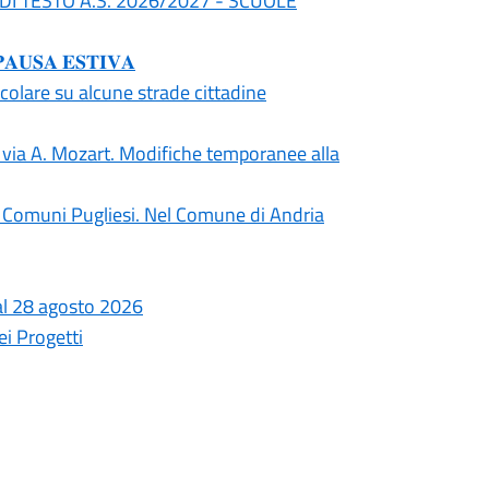
I DI TESTO A.S. 2026/2027 - SCUOLE
𝐒𝐀 𝐄𝐒𝐓𝐈𝐕𝐀
olare su alcune strade cittadine
in via A. Mozart. Modifiche temporanee alla
ti i Comuni Pugliesi. Nel Comune di Andria
o al 28 agosto 2026
i Progetti