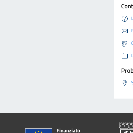
Cont
Prob