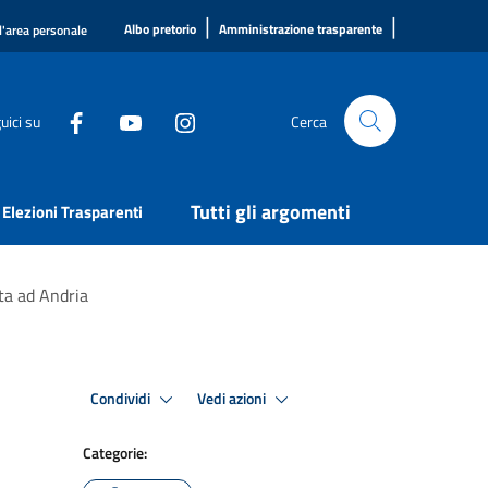
|
|
Albo pretorio
Amministrazione trasparente
l'area personale
uici su
Cerca
Tutti gli argomenti
Elezioni Trasparenti
ita ad Andria
Condividi
Vedi azioni
Categorie: