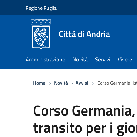
Salta al contenuto principale
Regione Puglia
Città di Andria
Amministrazione
Novità
Servizi
Vivere 
Home
>
Novità
>
Avvisi
>
Corso Germania, isti
Corso Germania, i
transito per i gi