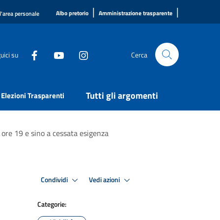
|
|
Albo pretorio
Amministrazione trasparente
l'area personale
uici su
Cerca
Tutti gli argomenti
Elezioni Trasparenti
le ore 19 e sino a cessata esigenza
Condividi
Vedi azioni
Categorie: