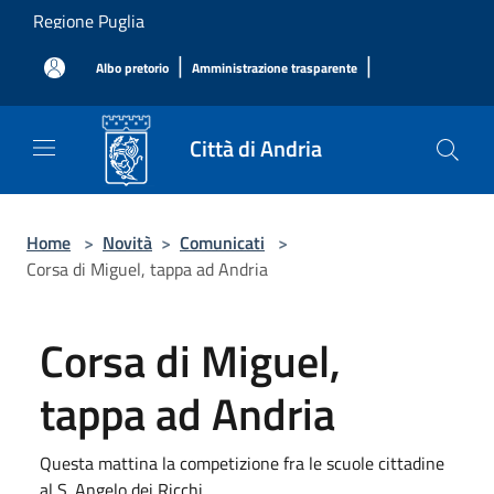
Salta al contenuto principale
Regione Puglia
|
|
Albo pretorio
Amministrazione trasparente
Città di Andria
Home
>
Novità
>
Comunicati
>
Corsa di Miguel, tappa ad Andria
Corsa di Miguel,
tappa ad Andria
Questa mattina la competizione fra le scuole cittadine
al S. Angelo dei Ricchi