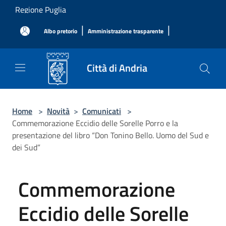
Salta al contenuto principale
Regione Puglia
|
|
Albo pretorio
Amministrazione trasparente
Città di Andria
Home
>
Novità
>
Comunicati
>
Commemorazione Eccidio delle Sorelle Porro e la
presentazione del libro “Don Tonino Bello. Uomo del Sud e
dei Sud”
Commemorazione
Eccidio delle Sorelle