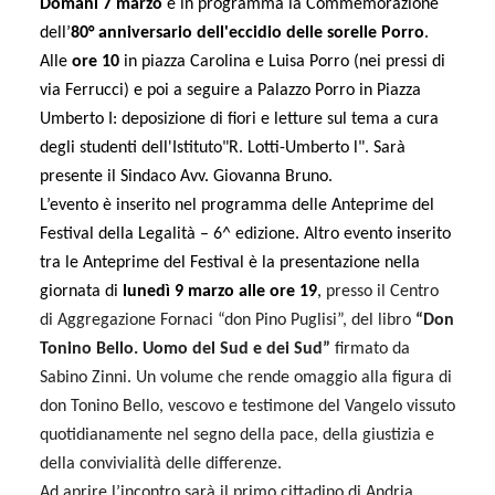
Domani 7 marzo
è in programma la Commemorazione
dell’
80° anniversario dell'eccidio delle sorelle Porro
.
Alle
ore 10
in piazza Carolina e Luisa Porro (nei pressi di
via Ferrucci) e poi a seguire a Palazzo Porro in Piazza
Umberto I: deposizione di fiori e letture sul tema a cura
degli studenti dell'Istituto"R. Lotti-Umberto l". Sarà
presente il Sindaco Avv. Giovanna Bruno.
L’evento è inserito nel programma delle Anteprime del
Festival della Legalità – 6^ edizione. Altro evento inserito
tra le Anteprime del Festival è la presentazione nella
giornata di
lunedì 9 marzo alle ore 19
,
presso il Centro
di Aggregazione Fornaci “don Pino Puglisi”, del libro
“Don
Tonino Bello. Uomo del Sud e dei Sud”
firmato da
Sabino Zinni. Un volume che rende omaggio alla figura di
don Tonino Bello, vescovo e testimone del Vangelo vissuto
quotidianamente nel segno della pace, della giustizia e
della convivialità delle differenze.
Ad aprire l’incontro sarà il primo cittadino di Andria,