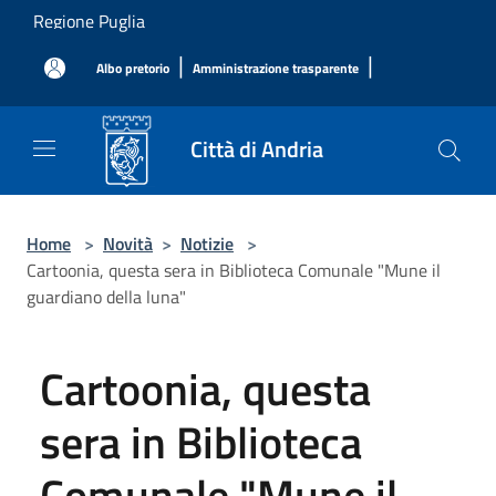
Salta al contenuto principale
Regione Puglia
|
|
Albo pretorio
Amministrazione trasparente
Città di Andria
Home
>
Novità
>
Notizie
>
Cartoonia, questa sera in Biblioteca Comunale "Mune il
guardiano della luna"
Cartoonia, questa
sera in Biblioteca
Comunale "Mune il