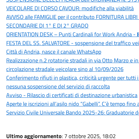
VEICOLARE DI CORSO CAVOUR: modifiche alla viabilità
AVVISO alle FAMIGLIE per il contributo FORNITURA LIBR
SECONDARIE DI 1° E DI 2° GRADO
ORIENTATION DESK – Punti Cardinali for Work Andria - 𝐏𝐀
FESTA DEL SS. SALVATORE - sospensione del traffico veic
Città di Andria, nasce il canale WhatsApp
Realizzazione n.2 rotatorie stradali in via Otto Marzo e 
circolazione stradale veicolare sino al 10/09/2026
Conferimento rifiuti in plastica, criticità urgente per tut
nessuna sospensione del servizio di raccolta
Avviso - Rilascio di certificati di destinazione urbanistica
Aperte le iscrizioni all’asilo nido “Gabelli”. C’è tempo fin
Servizio Civile Universale Bando 2025-26: Graduatorie de
Ultimo aggiornamento
: 7 ottobre 2025, 18:02