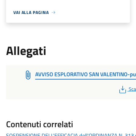
VAI ALLA PAGINA
Allegati
AVVISO ESPLORATIVO SAN VALENTINO-pu
PD
Sca
Contenuti correlati
SOSPENSIONE DELL'EFFICACIA dell'ORDINANZA N. 313 