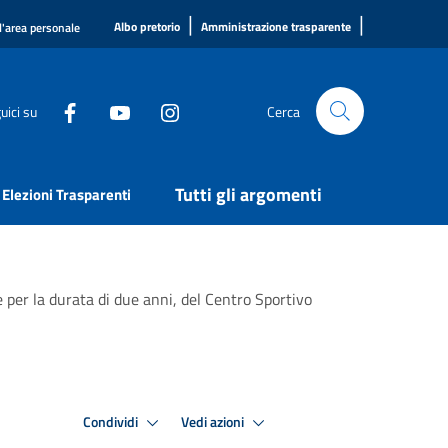
|
|
Albo pretorio
Amministrazione trasparente
l'area personale
uici su
Cerca
Tutti gli argomenti
Elezioni Trasparenti
 per la durata di due anni, del Centro Sportivo
Condividi
Vedi azioni