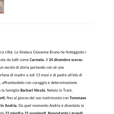
ra città. La Sindaca Giovanna Bruno ha festeggiato i
iuta da tutti come
Carmela
, il
24 dicembre scorso.
un secolo di storia portando con sé una
rfana di madre a soli 13 mesi e di padre all’età di
za, affrontandolo con coraggio e determinazione.
o la famiglia
Barbari Nicola
,
Notaio in Trani,
nti
,
fino al giorno del suo matrimonio con
Tommaso
 in Andria
.
Da quel momento Andria è diventata la
a da
22 nipoti e 31 pronipoti. Nonostante i grandi