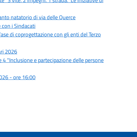
 “3 vite. 2 impegni. 1 strada.” Le iniziative di
nto natatorio di via delle Querce
 con i Sindacati
se di coprogettazione con gli enti del Terzo
ari 2026
e 4 "Inclusione e partecipazione delle persone
026 - ore 16:00