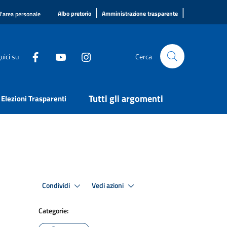
|
|
Albo pretorio
Amministrazione trasparente
l'area personale
uici su
Cerca
Tutti gli argomenti
Elezioni Trasparenti
Condividi
Vedi azioni
Categorie: