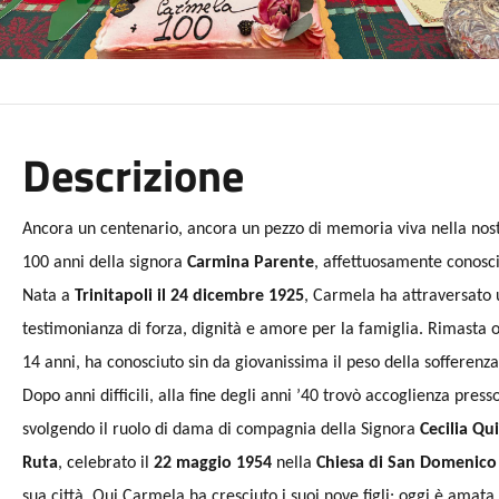
Descrizione
Ancora un centenario, ancora un pezzo di memoria viva nella nost
100 anni della signora
Carmina Parente
, affettuosamente conosc
Nata a
Trinitapoli il 24 dicembre 1925
, Carmela ha attraversato 
testimonianza di forza, dignità e amore per la famiglia. Rimasta o
14 anni, ha conosciuto sin da giovanissima il peso della sofferen
Dopo anni difficili, alla fine degli anni ’40 trovò accoglienza press
svolgendo il ruolo di dama di compagnia della Signora
Cecilia Qui
Ruta
, celebrato il
22 maggio 1954
nella
Chiesa di San Domenico
sua città. Qui Carmela ha cresciuto i suoi nove figli: oggi è amat