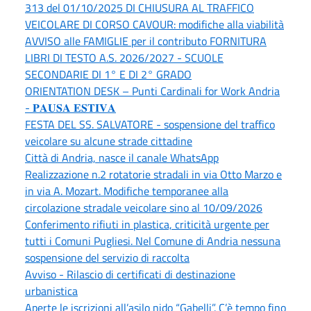
313 del 01/10/2025 DI CHIUSURA AL TRAFFICO
VEICOLARE DI CORSO CAVOUR: modifiche alla viabilità
AVVISO alle FAMIGLIE per il contributo FORNITURA
LIBRI DI TESTO A.S. 2026/2027 - SCUOLE
SECONDARIE DI 1° E DI 2° GRADO
ORIENTATION DESK – Punti Cardinali for Work Andria
- 𝐏𝐀𝐔𝐒𝐀 𝐄𝐒𝐓𝐈𝐕𝐀
FESTA DEL SS. SALVATORE - sospensione del traffico
veicolare su alcune strade cittadine
Città di Andria, nasce il canale WhatsApp
Realizzazione n.2 rotatorie stradali in via Otto Marzo e
in via A. Mozart. Modifiche temporanee alla
circolazione stradale veicolare sino al 10/09/2026
Conferimento rifiuti in plastica, criticità urgente per
tutti i Comuni Pugliesi. Nel Comune di Andria nessuna
sospensione del servizio di raccolta
Avviso - Rilascio di certificati di destinazione
urbanistica
Aperte le iscrizioni all’asilo nido “Gabelli”. C’è tempo fino