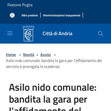
Salta al contenuto principale
Regione Puglia
|
|
Albo pretorio
Amministrazione trasparente
Città di Andria
Home
>
Novità
>
Avvisi
>
Asilo nido comunale: bandita la gara per l’affidamento del
servizio e prorogata la scadenza
Asilo nido comunale:
bandita la gara per
l’affidamento del