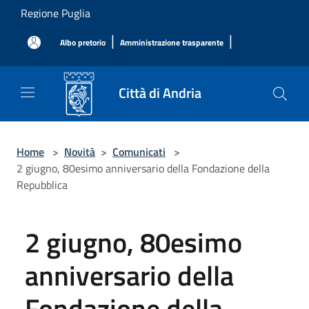
Salta al contenuto principale
Regione Puglia
|
|
Albo pretorio
Amministrazione trasparente
Città di Andria
Home
>
Novità
>
Comunicati
>
2 giugno, 80esimo anniversario della Fondazione della
Repubblica
2 giugno, 80esimo
anniversario della
Fondazione della