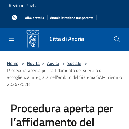
Salta al contenuto principale
Regione Puglia
|
|
Albo pretorio
Amministrazione trasparente
Città di Andria
Home
>
Novità
>
Avvisi
>
Sociale
>
Procedura aperta per l’affidamento del servizio di
accoglienza integrata nell’ambito del Sistema SAI- triennio
2026-2028
Procedura aperta per
l’affidamento del