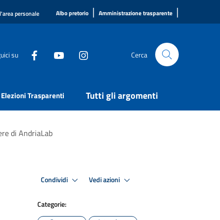
|
|
Albo pretorio
Amministrazione trasparente
l'area personale
uici su
Cerca
Tutti gli argomenti
Elezioni Trasparenti
ere di AndriaLab
Condividi
Vedi azioni
Categorie: