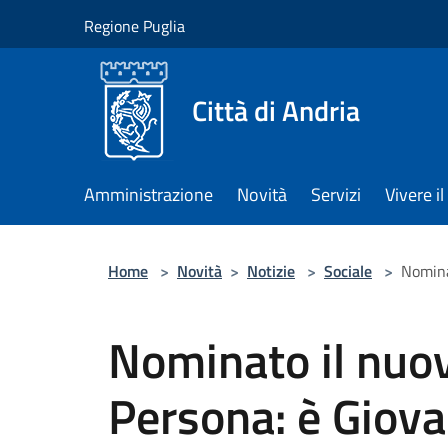
Salta al contenuto principale
Regione Puglia
Città di Andria
Amministrazione
Novità
Servizi
Vivere 
Home
>
Novità
>
Notizie
>
Sociale
>
Nominat
Nominato il nuov
Persona: è Giovan