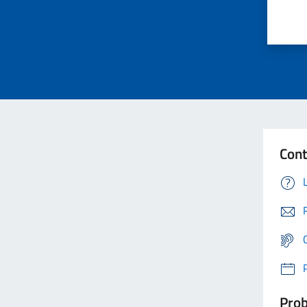
Cont
Prob