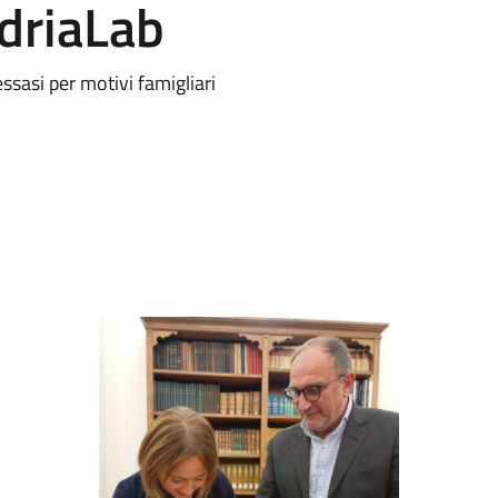
ndriaLab
sasi per motivi famigliari