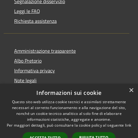
Segnalazione disservizio
Leggi le FAQ
Richiesta assistenza
Amministrazione trasparente
Albo Pretorio
Informativa privacy
Note legali
×
Dichiarazione di accessibilità
Informazioni sui cookie
Questo sito web utilizza cookie tecnici e assimilati strettamente
necessari al corretto funzionamento e alla navigazione del sito,
nonché un cookie tecnico analitico al solo fine di elaborare
informazioni statistiche, aggregate e anonime.
RSS
Copyright © 2026 • Città di
Per maggiori dettagli, può consultare la cookie policy al seguente
link
Accessibilità
Andria • Powered by
Privacy
Municipium
Accesso
•
RIFIUTA TUTTO
ACCETTA TUTTO