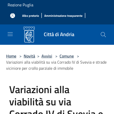
Salta al contenuto principale
Regione Puglia
|
|
Albo pretorio
Amministrazione trasparente
Città di Andria
Home
>
Novità
>
Avvisi
>
Comune
>
Variazioni alla viabilità su via Corrado IV di Svevia e strade
viciniore per crollo parziale di immobile
Variazioni alla
viabilità su via
Corrado IV di Svevia e