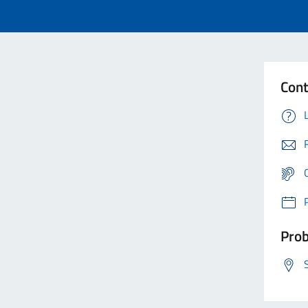
Cont
Prob