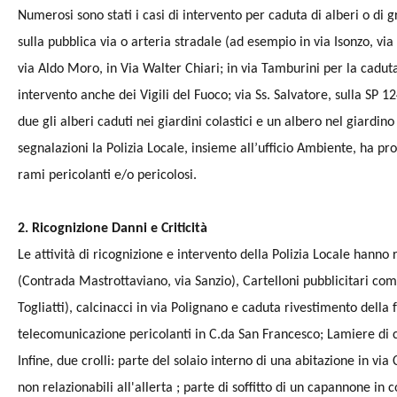
Numerosi sono stati i casi di intervento per caduta di alberi o di 
sulla pubblica via o arteria stradale (ad esempio in via Isonzo, vi
via Aldo Moro, in
Via Walter Chiari;
in via Tamburini per la cadut
intervento anche dei Vigili del Fuoco; via Ss. Salvatore, sulla SP 1
due gli alberi caduti nei giardini colastici e un albero nel giardino
segnalazioni la Polizia Locale, insieme all’ufficio Ambiente, ha pr
rami pericolanti e/o pericolosi.
2. Ricognizione Danni e Criticità
Le attività di ricognizione e intervento della Polizia Locale hanno 
(Contrada Mastrottaviano, via Sanzio), Cartelloni pubblicitari comun
Togliatti), calcinacci in via Polignano e caduta rivestimento della f
telecomunicazione pericolanti in C.da San Francesco; Lamiere di ca
Infine, due crolli: parte del solaio interno di una abitazione in vi
non relazionabili all'allerta ; parte di soffitto di un capannone in c