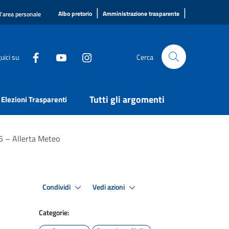
|
|
Albo pretorio
Amministrazione trasparente
l'area personale
uici su
Cerca
Tutti gli argomenti
Elezioni Trasparenti
26 – Allerta Meteo
Condividi
Vedi azioni
Categorie: