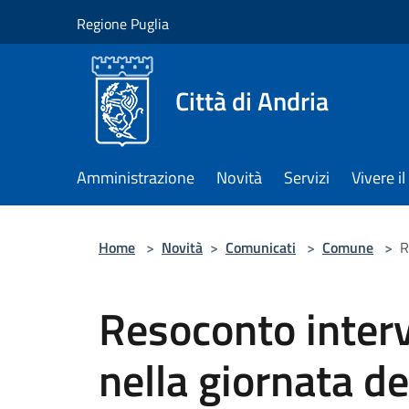
Salta al contenuto principale
Regione Puglia
Città di Andria
Amministrazione
Novità
Servizi
Vivere 
Home
>
Novità
>
Comunicati
>
Comune
>
R
Resoconto interv
nella giornata d