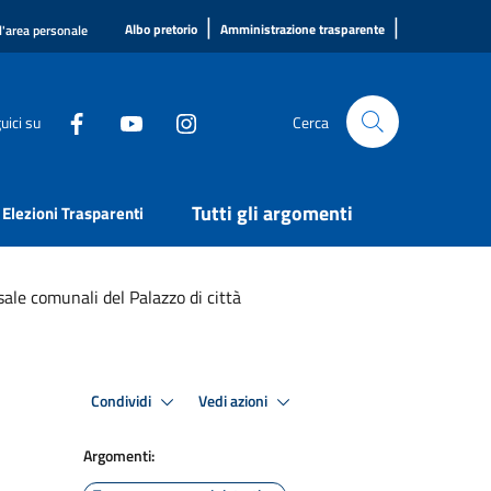
|
|
Albo pretorio
Amministrazione trasparente
l'area personale
uici su
Cerca
Tutti gli argomenti
Elezioni Trasparenti
ale comunali del Palazzo di città
Condividi
Vedi azioni
Argomenti: